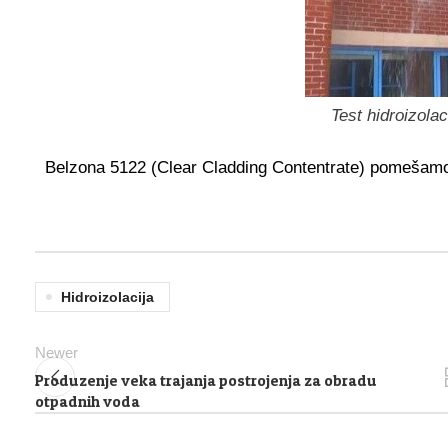
Test hidroizola
Belzona 5122 (Clear Cladding Contentrate) pomešamo
Hidroizolacija
Newer
Produzenje veka trajanja postrojenja za obradu
otpadnih voda