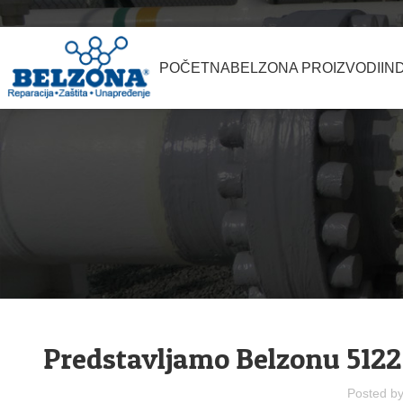
POČETNA
BELZONA PROIZVODI
IN
,
BLOG
GRAĐEVINSKA IN
Predstavljamo Belzonu 5122 
Posted b