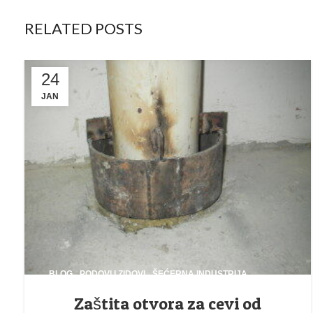
RELATED POSTS
24
JAN
,
,
BLOG
PODOVI I ZIDOVI
ŠEĆERNA INDUSTRIJA
Zaštita otvora za cevi od