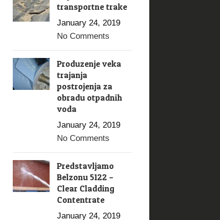
transportne trake
January 24, 2019
No Comments
24
Produzenje veka
JAN
trajanja
postrojenja za
obradu otpadnih
voda
January 24, 2019
No Comments
Predstavljamo
Belzonu 5122 –
Clear Cladding
,
,
,
BLOG
GRAĐEVINSKA INDUSTRIJA
KROVOVI
Contentrate
PODOVI I ZIDOVI
Hidroizolacija popločane terase
January 24, 2019