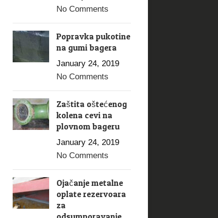
No Comments
Posted by
Admin
Zbog dotrajalosti ivice terase, voda je prodirala
Popravka pukotine
u skladište mesnih prerađevina te narušavala
na gumi bagera
sanitarske zahteve
January 24, 2019
CONTINUE READING
No Comments
Zaštita oštećenog
kolena cevi na
plovnom bageru
January 24, 2019
No Comments
Ojačanje metalne
oplate rezervoara
za
odsumporavanje