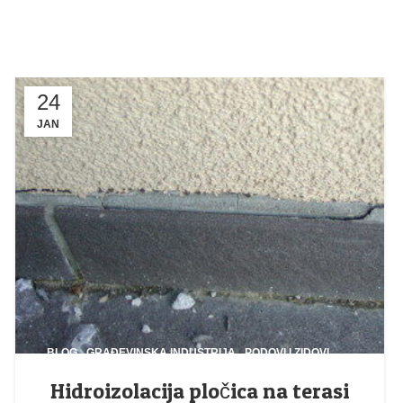
24
JAN
,
,
BLOG
GRAĐEVINSKA INDUSTRIJA
PODOVI I ZIDOVI
Hidroizolacija pločica na terasi