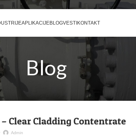
DUSTRIJE
APLIKACIJE
BLOG
VESTI
KONTAKT
Blog
,
DUSTRIJA
PODOVI I ZIDOVI
– Clear Cladding Contentrate
y
Admin