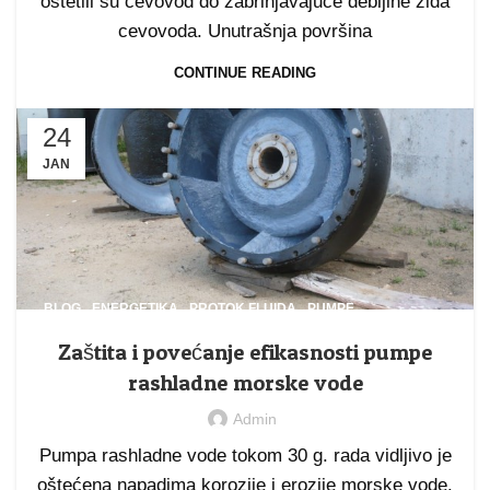
oštetili su cevovod do zabrinjavajuće debljine zida
cevovoda. Unutrašnja površina
CONTINUE READING
24
JAN
,
,
,
BLOG
ENERGETIKA
PROTOK FLUIDA
PUMPE
Zaštita i povećanje efikasnosti pumpe
rashladne morske vode
Admin
Pumpa rashladne vode tokom 30 g. rada vidljivo je
oštećena napadima korozije i erozije morske vode.