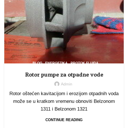
,
,
,
BLOG
ENERGETIKA
PROTOK FLUIDA
VODOVOD I KANALIZACIJA
Rotor pumpe za otpadne vode
Admin
Rotor oštećen kavitacijom i erozijom otpadnih voda
može se u kratkom vremenu obnoviti Belzonom
1311 i Belzonom 1321
CONTINUE READING