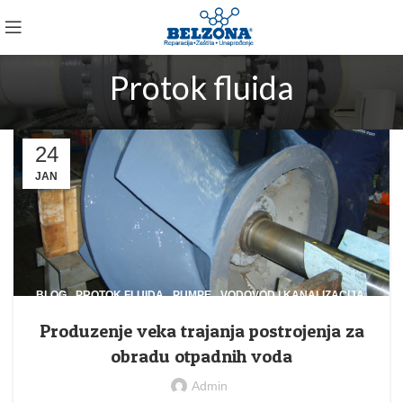
Protok fluida
24
JAN
,
,
,
BLOG
PROTOK FLUIDA
PUMPE
VODOVOD I KANALIZACIJA
Produzenje veka trajanja postrojenja za
obradu otpadnih voda
Admin