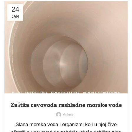
24
JAN
,
,
,
BLOG
ENERGETIKA
PROTOK FLUIDA
VENTILI, CEVI I FITINZI
Zaštita cevovoda rashladne morske vode
Admin
Slana morska voda i organizmi koji u njoj žive