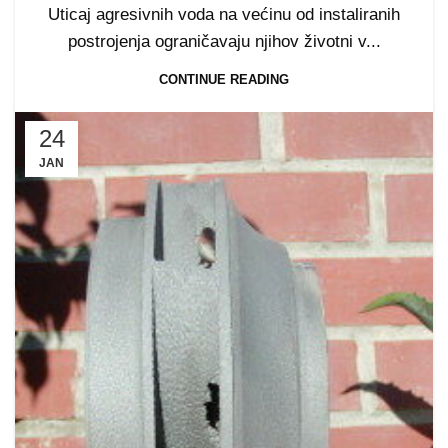
Uticaj agresivnih voda na većinu od instaliranih
postrojenja ograničavaju njihov životni v...
CONTINUE READING
24
JAN