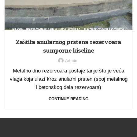
,
,
BLOG
PETROHEMIJSKA INDUSTRIJA
REZERVOARI I KORITA
Zaštita anularnog prstena rezervoara
sumporne kiseline
Admin
Metalno dno rezervoara postaje tanje što je veća
vlaga koja ulazi kroz anularni prsten (spoj metalnog
i betonskog dela rezervoara)
CONTINUE READING