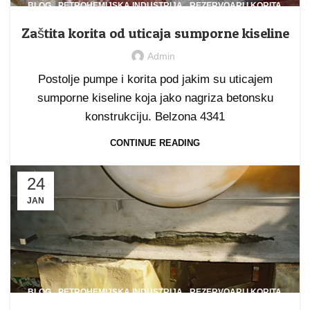
,
,
BLOG
PETROHEMIJSKA INDUSTRIJA
REZERVOARI I KORITA
Zaštita korita od uticaja sumporne kiseline
Admin
Postolje pumpe i korita pod jakim su uticajem
sumporne kiseline koja jako nagriza betonsku
konstrukciju. Belzona 4341
CONTINUE READING
24
JAN
,
,
BLOG
PETROHEMIJSKA INDUSTRIJA
REZERVOARI I KORITA