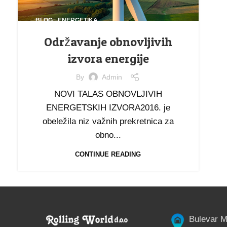
,
BLOG
ENERGETIKA
Održavanje obnovljivih
izvora energije
By
Admin
NOVI TALAS OBNOVLJIVIH
ENERGETSKIH IZVORA2016. je
obeležila niz važnih prekretnica za
obno...
CONTINUE READING
Bulevar M