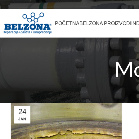
POČETNA
BELZONA PROIZVODI
IN
Mo
24
JAN