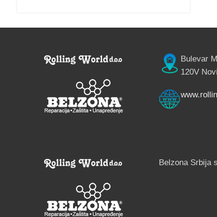
Bulevar M
120V Novi
www.rollin
Belzona Srbija 