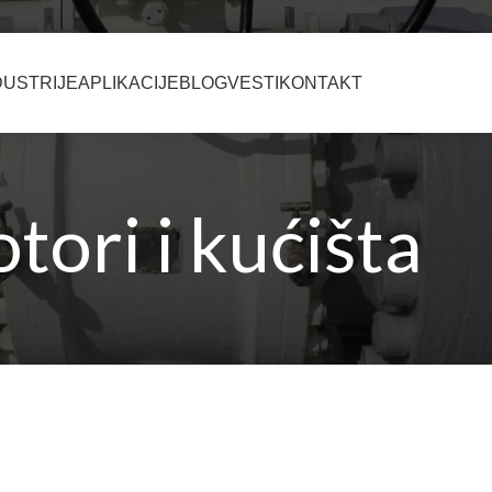
DUSTRIJE
APLIKACIJE
BLOG
VESTI
KONTAKT
tori i kućišta