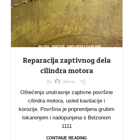
,
,
BLOG
BRTVE, SPOJEVI I ZAPUNE
,
MOTORI I KUĆIŠTA
NAFTA I GAS
Reparacija zaptivnog dela
cilindra motora
By
Admin
Oštećenja unutrasnje zaptivne površine
cilindra motora, usled kavitacije i
korozije. Površina je pripremljena grubim
tokarenjem i nadopunjena s Belzonom
1111
CONTINUE READING