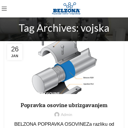
Tag Archives: vojska
26
JAN
,
BLOG
POPRAVKA OSOVINE
Popravka osovine ubrizgavanjem
Admin
BELZONA POPRAVKA OSOVINEZa razliku od