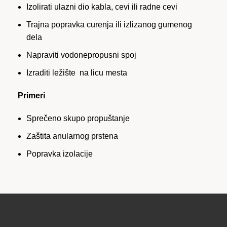
Izolirati ulazni dio kabla, cevi ili radne cevi
Trajna popravka curenja ili izlizanog gumenog
dela
Napraviti vodonepropusni spoj
Izraditi ležište na licu mesta
Primeri
Sprečeno skupo propuštanje
Zaštita anularnog prstena
Popravka izolacije