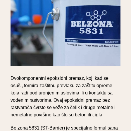
Dvokomponentni epoksidni premaz, koji kad se
osuši, formira zaštitnu prevlaku za zaštitu opreme
koja radi pod uronjenim uslovima ili u kontaktu sa
vodenim rastvorima. Ovaj epoksidni premaz bez
rastvarača čvrsto se veže za čelik i druge metalne i
nemetalne površine kao što su beton ili cigla.
Belzona 5831 (ST-Barrier) je specijalno formulisana