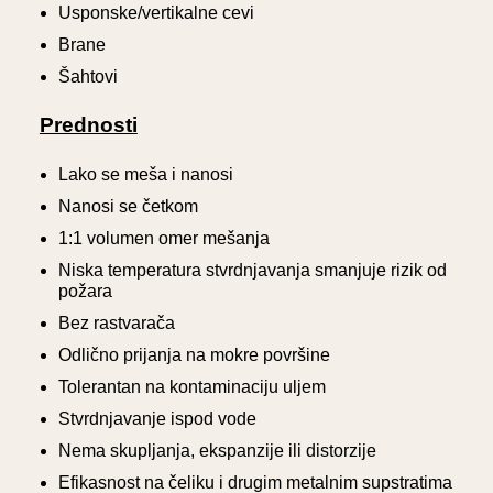
Usponske/vertikalne cevi
Brane
Šahtovi
Prednosti
Lako se meša i nanosi
Nanosi se četkom
1:1 volumen omer mešanja
Niska temperatura stvrdnjavanja smanjuje rizik od
požara
Bez rastvarača
Odlično prijanja na mokre površine
Tolerantan na kontaminaciju uljem
Stvrdnjavanje ispod vode
Nema skupljanja, ekspanzije ili distorzije
Efikasnost na čeliku i drugim metalnim supstratima