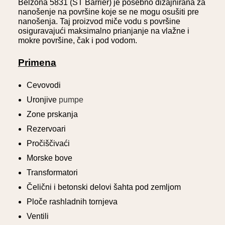
Belzona 5831 (ST Barrier) je posebno dizajnirana za
nanošenje na površine koje se ne mogu osušiti pre
nanošenja. Taj proizvod miče vodu s površine
osiguravajući maksimalno prianjanje na vlažne i
mokre površine, čak i pod vodom.
Primena
Cevovodi
Uronjive
pumpe
Zone prskanja
Rezervoari
Pročiščivaći
Morske bove
Transformatori
Čelični i betonski delovi šahta pod zemljom
Ploče rashladnih tornjeva
Ventili