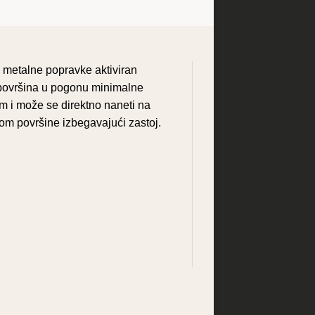
 metalne popravke aktiviran
h površina u pogonu minimalne
om i može se direktno naneti na
m površine izbegavajući zastoj.