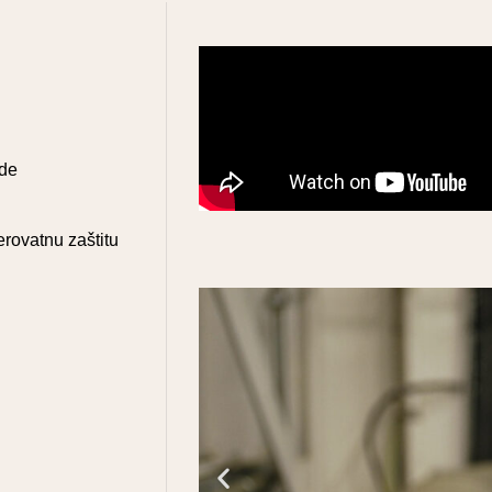
ade
rovatnu zaštitu