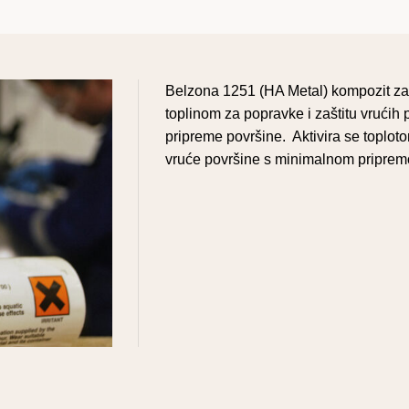
Belzona 1251 (HA Metal) kompozit za
toplinom za popravke i zaštitu vrući
pripreme površine. Aktivira se toplot
vruće površine s minimalnom pripremo