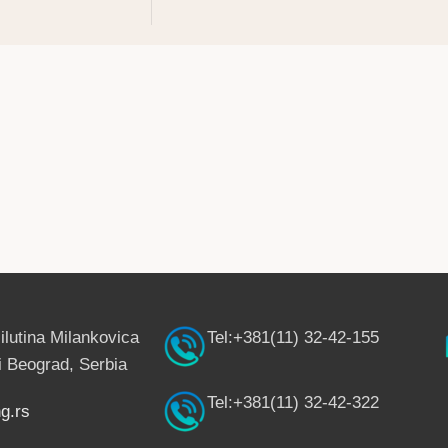
ilutina Milankovica
Tel:+381(11) 32-42-155
 Beograd, Serbia
Tel:+381(11) 32-42-322
g.rs