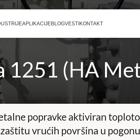
DUSTRIJE
APLIKACIJE
BLOG
VESTI
KONTAKT
a 1251 (HA Met
talne popravke aktiviran toplot
 zaštitu vrućih površina u pogon