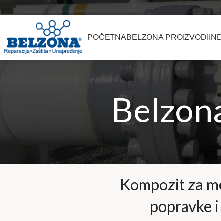
POČETNA
BELZONA PROIZVODI
IN
Belzon
Kompozit za me
popravke i