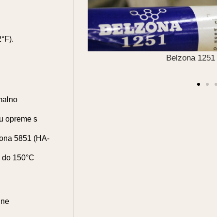
°F).
Teška oštećenja z
HA-Metal)
malno
ju opreme s
zona 5851 (HA-
a do 150°C
ine