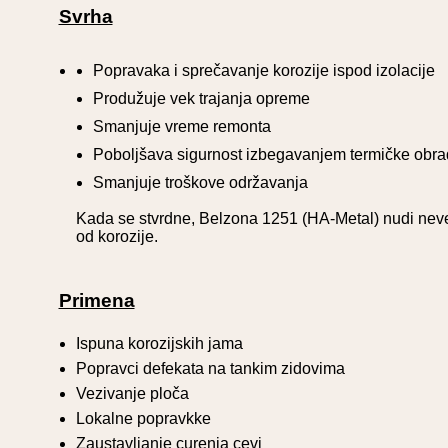
Svrha
Popravaka i sprečavanje korozije ispod izolacije
Produžuje vek trajanja opreme
Smanjuje vreme remonta
Poboljšava sigurnost izbegavanjem termičke obr
Smanjuje troškove održavanja
Kada se stvrdne, Belzona 1251 (HA-Metal) nudi neve
od korozije.
Primena
Ispuna korozijskih jama
Popravci defekata na tankim zidovima
Vezivanje ploča
Lokalne popravkke
Zaustavljanje curenja cevi