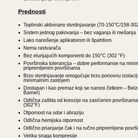
Prednosti
Toplinski aktivirano stvrdnjavanje (70-150°C/158-302
Sistem jednog pakovanja – bez vaganja ili mešanja
štitnom prevlakom
Belzona 1251 (
Lako nanošenje aplikatorom ili špahtlom
ila dalja korozija.
Nema rastvarača
Bez elurijajućih komponenti do 150°C (302 °F)
Površinska tolerancija – dobre performanse na mini
pripremljenim površinama
Brzo stvrdnjavanje omogućuje brzu ponovnu izolaci
minimalnim zastojem
Dostupan i kao premaz koji se nanosi četkom – Bel
Barrier)
Odlična zaštita od korozije na zasićenim površinam
(302°F)
Otpornost na udar i abraziju
Odlična hemijska otpornost
Odlično prianjanje čak i na ručno pripremljene površ
Velika snaga kompresije