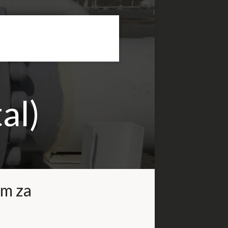
al)
om za
u