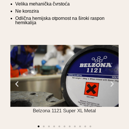
Velika mehanička čvrstoća
Ne korozira
Odlična hemijska otpornost na široki raspon
hemikalija
učja
Belzona 1121 Super XL Metal