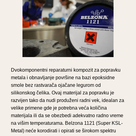
Dvokomponentni reparaturni kompozit za popravku
metala i obnavljanje površine na bazi epoksidne
smole bez rastvarača ojačane legurom od
silikonskog čelika. Ovaj materijal za popravku je
razvijen tako da nudi produženi radni vek, idealan za
velike primene gde je potrebna veća količina
materijala ili da se obezbedi adekvatno radno vreme
na višim temperaturama. Belzona 1121 (Super KSL-
Metal) neće korodirati i opirati se širokom spektru