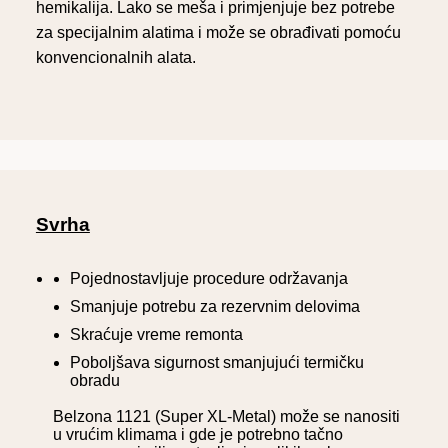
hemikalija. Lako se meša i primjenjuje bez potrebe
za specijalnim alatima i može se obrađivati pomoću
konvencionalnih alata.
Svrha
Pojednostavljuje procedure održavanja
Smanjuje potrebu za rezervnim delovima
Skraćuje vreme remonta
Poboljšava sigurnost smanjujući termičku
obradu
Belzona 1121 (Super XL-Metal) može se nanositi
u vrućim klimama i gde je potrebno tačno