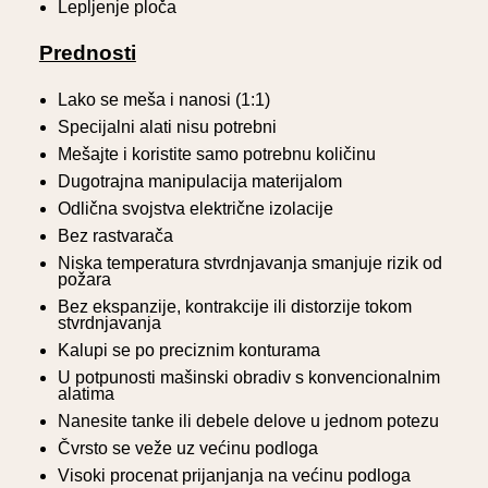
Lepljenje ploča
Prednosti
Lako se meša i nanosi (1:1)
Specijalni alati nisu potrebni
Mešajte i koristite samo potrebnu količinu
Dugotrajna manipulacija materijalom
Odlična svojstva električne izolacije
Bez rastvarača
Niska temperatura stvrdnjavanja smanjuje rizik od
požara
Bez ekspanzije, kontrakcije ili distorzije tokom
stvrdnjavanja
Kalupi se po preciznim konturama
U potpunosti mašinski obradiv s konvencionalnim
alatima
Nanesite tanke ili debele delove u jednom potezu
Čvrsto se veže uz većinu podloga
Visoki procenat prijanjanja na većinu podloga