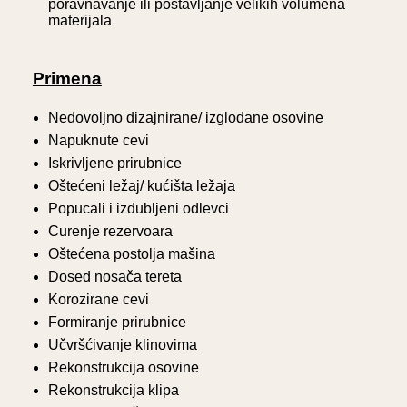
poravnavanje ili postavljanje velikih volumena
materijala
Primena
Nedovoljno dizajnirane/ izglodane osovine
Napuknute cevi
Iskrivljene prirubnice
Oštećeni ležaj/ kućišta ležaja
Popucali i izdubljeni odlevci
Curenje rezervoara
Oštećena postolja mašina
Dosed nosača tereta
Korozirane cevi
Formiranje prirubnice
Učvršćivanje klinovima
Rekonstrukcija osovine
Rekonstrukcija klipa