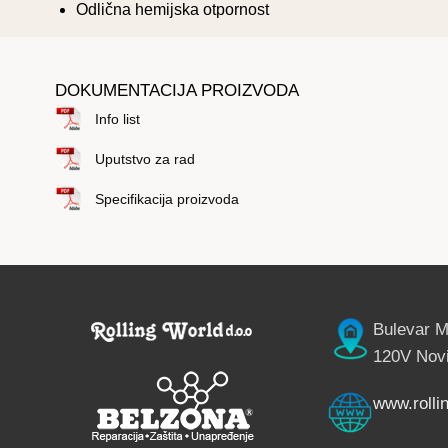
Odlična hemijska otpornost
DOKUMENTACIJA PROIZVODA
Info list
Uputstvo za rad
Specifikacija proizvoda
Bulevar M
120V Novi
www.rollin