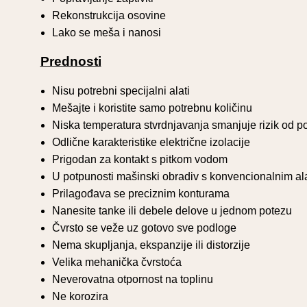
Rekonstrukcija osovine
Lako se meša i nanosi
Prednosti
Nisu potrebni specijalni alati
1111
Istrošena površina sedišta n
Mešajte i koristite samo potrebnu količinu
Niska temperatura stvrdnjavanja smanjuje rizik od p
Odlične karakteristike električne izolacije
Prigodan za kontakt s pitkom vodom
U potpunosti mašinski obradiv s konvencionalnim al
Prilagođava se preciznim konturama
Nanesite tanke ili debele delove u jednom potezu
Čvrsto se veže uz gotovo sve podloge
Nema skupljanja, ekspanzije ili distorzije
Velika mehanička čvrstoća
Neverovatna otpornost na toplinu
Ne korozira