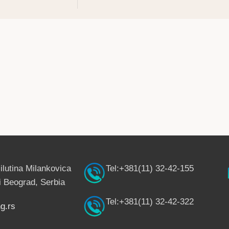
ilutina Milankovica
Tel:+381(11) 32-42-155
 Beograd, Serbia
Tel:+381(11) 32-42-322
g.rs