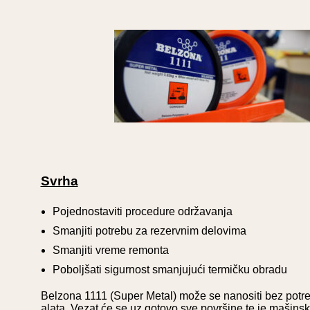
Svrha
Pojednostaviti procedure održavanja
Smanjiti potrebu za rezervnim delovima
Smanjiti vreme remonta
Poboljšati sigurnost smanjujući termičku obradu
Belzona 1111 (Super Metal) može se nanositi bez potre
alata. Vezat će se uz gotovo sve površine te je mašinsk